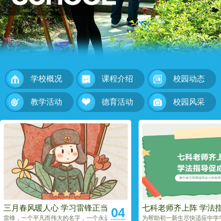
学校概况
课程介绍
校园动态
教学活动
德育活动
校园风采
三月春风暖人心 学习雷锋正当时
七科老师齐上阵 学法
04
雷锋，一个平凡而伟大的名字，一个永远活在人民心中的战士。1940年，雷锋出生
为帮助初一新生尽快适应中学